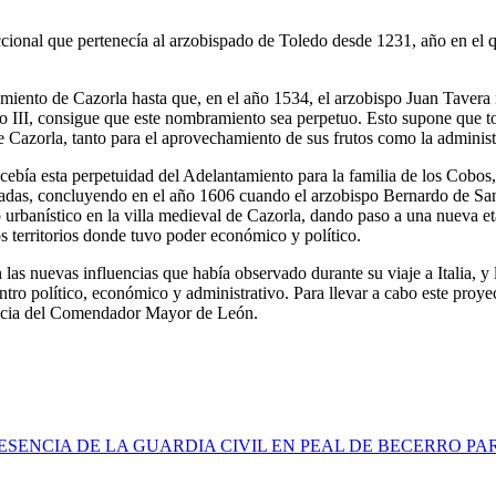
cional que pertenecía al arzobispado de Toledo desde 1231, año en el que
amiento de Cazorla hasta que, en el año 1534, el arzobispo Juan Tavera
 III, consigue que este nombramiento sea perpetuo. Esto supone que to
azorla, tanto para el aprovechamiento de sus frutos como la administr
ncebía esta perpetuidad del Adelantamiento para la familia de los Cobo
s décadas, concluyendo en el año 1606 cuando el arzobispo Bernardo de 
o urbanístico en la villa medieval de Cazorla, dando paso a una nueva 
s territorios donde tuvo poder económico y político.
 las nuevas influencias que había observado durante su viaje a Italia, y
ntro político, económico y administrativo. Para llevar a cabo este proy
lencia del Comendador Mayor de León.
SENCIA DE LA GUARDIA CIVIL EN PEAL DE BECERRO PA