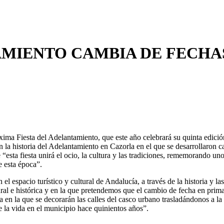
AMIENTO CAMBIA DE FECHAS
ma Fiesta del Adelantamiento, que este año celebrará su quinta edición
n la historia del Adelantamiento en Cazorla en el que se desarrollaron c
“esta fiesta unirá el ocio, la cultura y las tradiciones, rememorando un
e esta época”.
l espacio turístico y cultural de Andalucía, a través de la historia y la
al e histórica y en la que pretendemos que el cambio de fecha en primave
 en la que se decorarán las calles del casco urbano trasladándonos a la 
de la vida en el municipio hace quinientos años”.