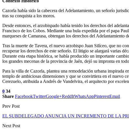
Contexto Histórico
Cazorla había sido la cabecera del Adelantamiento, un señorío jurisdic
tras su conquista a los moros.
Desde entonces, el arzobispado había tenido los derechos del adelant
Francisco de los Cobos. Mediante una bula expedida por el papa Paulo
marqueses de Camarasa, obtengan los derechos del Adelantamiento de C
Tras la muerte de Tavera, el nuevo arzobispo Juan Silíceo, que no co
recuperar los derechos de este señorío. El litigio se alargará varia
Durante esta etapa histórica, se había producido un importante cambi
los grandes mecenas de la provincia de Jaén, dejó su impronta en todo
Para la villa de Cazorla, plantea una remodelación urbana inspirada en
templo de ambiciosas dimensiones y que se convirtiera en el nuevo ce
Cerezuelo, atribuida a Andrés de Vandelvira, el arquitecto por exce
0
34
Share
Facebook
Twitter
Google+
ReddIt
WhatsApp
Pinterest
Email
Prev Post
EL SUBDELEGADO ANUNCIA UN INCREMENTO DE LA PRE
Next Post