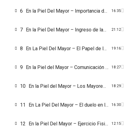
6
En la Piel Del Mayor – Importancia del Entorno Social en el Mayor
16:35
7
En la Piel Del Mayor – Ingreso de las Personas Mayores a las Residencias
21:12
8
En La Piel Del Mayor – El Papel de los Abuelos en el Cuidado de los Nietos
19:16
9
En la Piel del Mayor – Comunicación con los Mayores
18:27
10
En la Piel del Mayor – Los Mayores y las Nuevas Tecnologías
18:29
11
En La Piel Del Mayor – El duelo en la edad adulta
16:30
12
En la Piel Del Mayor – Ejercicio Fisico En Las Personas Mayores
12:15