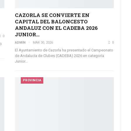
CAZORLA SE CONVIERTE EN
CAPITAL DEL BALONCESTO
ANDALUZ CON EL CADEBA 2026
JUNIOR…
0
ADMIN
MAR 30, 2026
0
o
El Ayuntamiento de Cazorla ha presentado el Campeonato
de Andalucía de Clubes (CADEBA) 2026 en categoría
Junior…
PROVINCIA