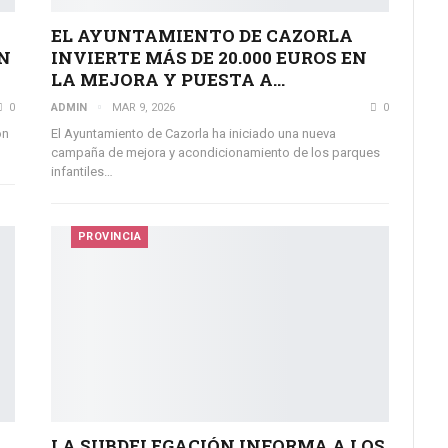
EL AYUNTAMIENTO DE CAZORLA
N
INVIERTE MÁS DE 20.000 EUROS EN
LA MEJORA Y PUESTA A…
0
ADMIN
MAR 9, 2026
0
ón
El Ayuntamiento de Cazorla ha iniciado una nueva
campaña de mejora y acondicionamiento de los parques
infantiles…
PROVINCIA
LA SUBDELEGACIÓN INFORMA A LOS