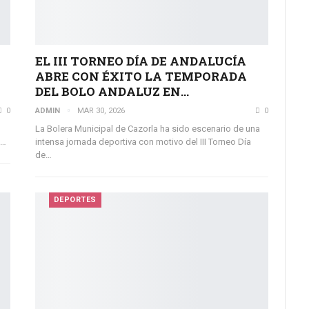
EL III TORNEO DÍA DE ANDALUCÍA
ABRE CON ÉXITO LA TEMPORADA
DEL BOLO ANDALUZ EN…
0
ADMIN
MAR 30, 2026
0
La Bolera Municipal de Cazorla ha sido escenario de una
l…
intensa jornada deportiva con motivo del III Torneo Día
de…
DEPORTES