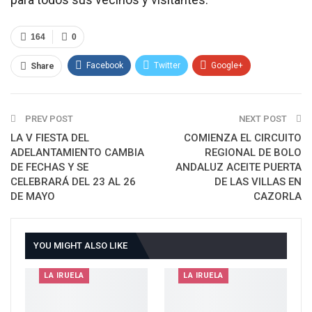
164
0
Facebook
Twitter
Google+
Share
ReddIt
WhatsApp
Pinterest
PREV POST
Email
NEXT POST
LA V FIESTA DEL
COMIENZA EL CIRCUITO
ADELANTAMIENTO CAMBIA
REGIONAL DE BOLO
DE FECHAS Y SE
ANDALUZ ACEITE PUERTA
CELEBRARÁ DEL 23 AL 26
DE LAS VILLAS EN
DE MAYO
CAZORLA
YOU MIGHT ALSO LIKE
LA IRUELA
LA IRUELA