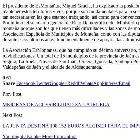
El presidente de EsMontañas, Miguel Gracia, ha explicado la posición
mantener estos territorios vivos, porque son fundamentales para la sos
tan necesarias en las que estamos trabajando, así como para convencer
Por último, el secretario general de Reto Demográfico del Ministeri
montaña porque son los que tienen más dificultades y las zonas de mon
Asociación Española de Municipios de Montaña, como con las diputaci
durante estos últimos años, fundamentalmente de apoyo a las administr
La Asociación EsMontañas, que ha cumplido su décimo aniversario, ti
reivindicaciones. Un total de 15 municipios de la provincia de Jaén
Segura, La Iruela, Navas de San Juan, Orcera, Quesada, Santiago Ponto
Valdepeñas de Jaén y el alcalde de Aldeaquemada.
0
61
Share
Facebook
Twitter
Google+
ReddIt
WhatsApp
Pinterest
Email
Prev Post
MEJORAS DE ACCESIBILIDAD EN LA IRUELA
Next Post
LA JUNTA DESTINA 108.152 EUROS ALCISER PARA EL I
You might also like
More from author