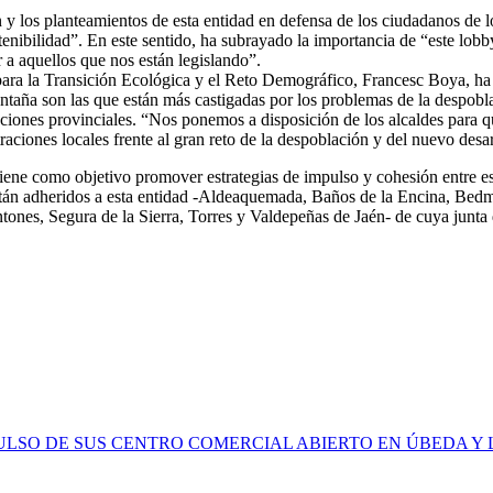
 y los planteamientos de esta entidad en defensa de los ciudadanos de 
tenibilidad”. En este sentido, ha subrayado la importancia de “este lobb
 a aquellos que nos están legislando”.
o para la Transición Ecológica y el Reto Demográfico, Francesc Boya, h
taña son las que están más castigadas por los problemas de la despoblac
ones provinciales. “Nos ponemos a disposición de los alcaldes para qu
aciones locales frente al gran reto de la despoblación y del nuevo desa
ene como objetivo promover estrategias de impulso y cohesión entre es
 están adheridos a esta entidad -Aldeaquemada, Baños de la Encina, Be
nes, Segura de la Sierra, Torres y Valdepeñas de Jaén- de cuya junta d
MPULSO DE SUS CENTRO COMERCIAL ABIERTO EN ÚBEDA Y