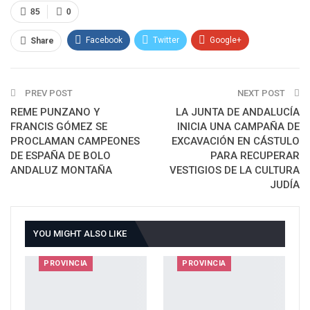
85
0
Facebook
Twitter
Google+
Share
ReddIt
WhatsApp
Pinterest
PREV POST
Email
NEXT POST
REME PUNZANO Y
LA JUNTA DE ANDALUCÍA
FRANCIS GÓMEZ SE
INICIA UNA CAMPAÑA DE
PROCLAMAN CAMPEONES
EXCAVACIÓN EN CÁSTULO
DE ESPAÑA DE BOLO
PARA RECUPERAR
ANDALUZ MONTAÑA
VESTIGIOS DE LA CULTURA
JUDÍA
YOU MIGHT ALSO LIKE
PROVINCIA
PROVINCIA