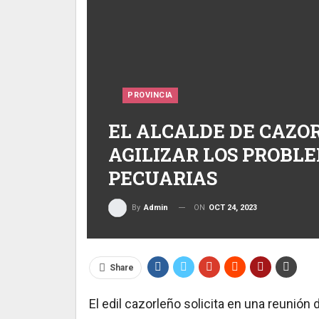
PROVINCIA
EL ALCALDE DE CAZO
AGILIZAR LOS PROBL
PECUARIAS
ON
OCT 24, 2023
By
Admin
Share
El edil cazorleño solicita en una reunión d