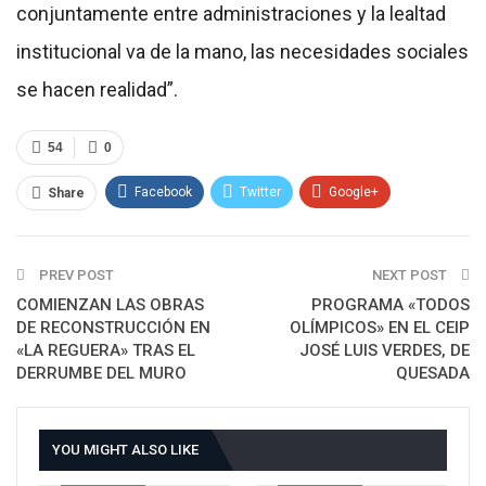
conjuntamente entre administraciones y la lealtad
institucional va de la mano, las necesidades sociales
se hacen realidad”.
54
0
Facebook
Twitter
Google+
Share
ReddIt
WhatsApp
Pinterest
PREV POST
Email
NEXT POST
COMIENZAN LAS OBRAS
PROGRAMA «TODOS
DE RECONSTRUCCIÓN EN
OLÍMPICOS» EN EL CEIP
«LA REGUERA» TRAS EL
JOSÉ LUIS VERDES, DE
DERRUMBE DEL MURO
QUESADA
YOU MIGHT ALSO LIKE