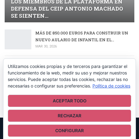
LOS MIEMBROS DE LA PLATAFORMA EN
DEFENSA DEL CEIP ANTONIO MACHADO
SE SIENTEN…
MÁS DE 850.000 EUROS PARA CONSTRUIR UN
NUEVO AULARIO DE INFANTIL EN EL…
MAR 30, 2026
EL CAZORLA PUENTE DE LAS HERRERÍAS
Utilizamos cookies propias y de terceros para garantizar el
FIRMA UN TRIPLETE HISTÓRICO EN EL…
funcionamiento de la web, medir su uso y mejorar nuestros
servicios. Puede aceptar todas las cookies, rechazar las no
MAR 30, 2026
necesarias o configurar sus preferencias.
Política de cookies
EL III TORNEO DÍA DE ANDALUCÍA ABRE CON
ACEPTAR TODO
ÉXITO LA TEMPORADA DEL BOLO…
MAR 30, 2026
RECHAZAR
CONFIGURAR
© 2026 - RADIO ATALAYA LA IRUELA. All Rights Reserved.