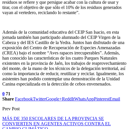
residuos se refiere y que persigue acabar con la cultura de usar y
tirar, con el objetivo de que sólo el 10% de los residuos generados
vayan al vertedero, reciclando lo restante”.
Además de la comunidad educativa del CEIP San Isacio, en esta
jornada también han participado alumnado del CEIP Virgen de la
Cabeza y del IES Castillo de la Yedra. Juntos han disfrutado de una
exposición del Centro de Recuperación de Especies Amenazadas
(CREA) bajo el nombre “Aves rapaces irrecuperables”. Además,
han conocido las características de los cuatro Parques Naturales
existentes en la provincia de Jaén, los trabajos de reaprovechamiento
del monte, de la mano de los técnicos de la delegación territorial, así
como la importancia de reducir, reutilizar y reciclar. Igualmente, los
asistentes han podido contemplar una demostración de la Unidad
Canina especializada en la detección de cebos envenenados.
0
71
Share
Facebook
Twitter
Google+
ReddIt
WhatsApp
Pinterest
Email
Prev Post
MÁS DE 350 ESCOLARES DE LA PROVINCIA SE
CONVIERTEN EN AGENTES ACTIVOS CONTRA EL
CAMBIO CLIMÁTICO