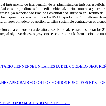
pal instrumento de intervención de la administración turística española 
idad en su triple dimensión: medioambiental, socioeconómica y territori
tos: el ya mencionado Plan de Sostenibilidad Turística en Destino de Si
de Jaén, quien ha sumado otro de los PSTD aprobados: 4,5 millones de eu
 un nuevo modelo de gestión turística sostenible centrado en el bienesta
ación de la convocatoria del año 2023. En total, se espera superar los 
ncipal objetivo de estos proyectos es contribuir a la formulación de un 
TARIO JIENNENSE EN LA FIESTA DEL CORDERO SEGURE
PLANES APROBADOS CON LOS FONDOS EUROPEOS NEXT G
CEIP ANTONIO MACHADO SE SIENTEN…