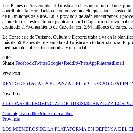
Los Planes de Sostenibilidad Turística en Destino representan el princi
contribuir a la formulación de un nuevo modelo que sitúe la sostenibil
de 85 millones de euros. En la provincia de Jaén encontramos 3 proyec
al aire libre en este entorno, planteado por la Diputación Provincial 
destinado al Ayuntamiento de Cazorla, con 2,64 millones de euros, para
La Consejería de Turismo, Cultura y Deporte trabaja ya en la planific
más de 59 Planes de Sostenibilidad Turística en toda Andalucía. El pri
medioambiental, socioeconómica y territorial.
0
80
Share
Facebook
Twitter
Google+
ReddIt
WhatsApp
Pinterest
Email
Prev Post
REYES DESTACA LA PUJANZA DEL SECTOR AGROALIMEN
Next Post
EL CONSEJO PROVINCIAL DE TURISMO ANALIZA LOS 
You might also like
More from author
Provincia
LOS MIEMBROS DE LA PLATAFORMA EN DEFENSA DEL 