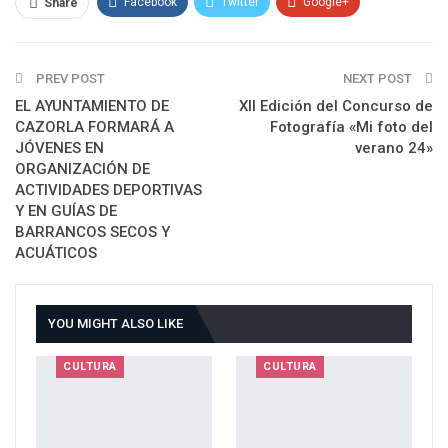
Facebook
Twitter
Google+
Share
ReddIt
WhatsApp
Pinterest
PREV POST
Email
NEXT POST
EL AYUNTAMIENTO DE
XII Edición del Concurso de
CAZORLA FORMARÁ A
Fotografía «Mi foto del
JÓVENES EN
verano 24»
ORGANIZACIÓN DE
ACTIVIDADES DEPORTIVAS
Y EN GUÍAS DE
BARRANCOS SECOS Y
ACUÁTICOS
YOU MIGHT ALSO LIKE
CULTURA
CULTURA